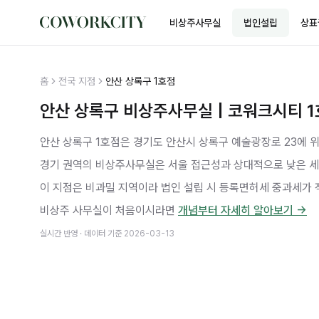
비상주사무실
법인설립
상표
홈
전국 지점
안산 상록구 1호점
안산 상록구 비상주사무실 | 코워크시티 
안산 상록구 1호점은 경기도 안산시 상록구 예술광장로 23에 
경기 권역의 비상주사무실은 서울 접근성과 상대적으로 낮은 세
이 지점은 비과밀 지역이라 법인 설립 시 등록면허세 중과세가 
비상주 사무실이 처음이시라면
개념부터 자세히 알아보기 →
실시간 반영 · 데이터 기준
2026-03-13