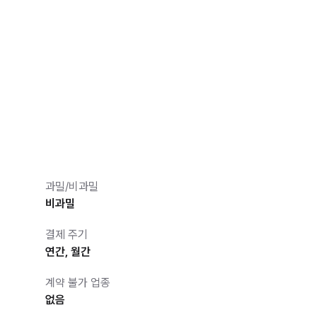
과밀/비과밀
비과밀
결제 주기
연간, 월간
계약 불가 업종
없음