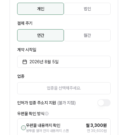
개인
법인
결제 주기
연간
월간
계약 시작일
2026년 8월 5일
업종
업종을 선택해주세요.
인허가 업종 주소지 지원
(불가 지점)
우편물 확인 방식
우편물 내용까지 확인
월 3,300원
봉투를 열어 안의 내용까지 스캔
연 39,600원