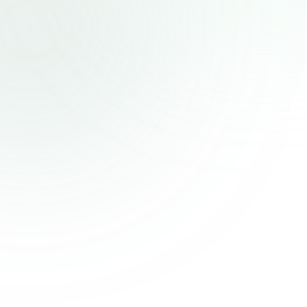
NEW
 원
입점 확정 1건당
100만 원