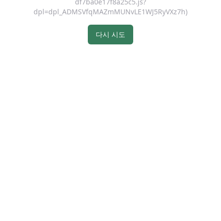
df7ba0e17f8a25c5.js?
dpl=dpl_ADMSVfqMAZmMUNvLE1WJ5RyVXz7h)
다시 시도